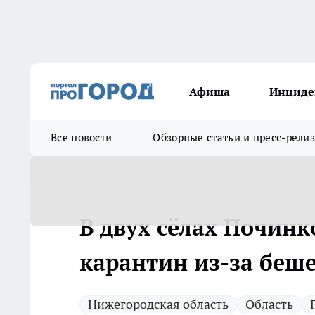
Афиша
Инциде
Все новости
Обзорные статьи и пресс-рели
В двух сёлах Починк
карантин из-за беш
Нижегородская область
Область