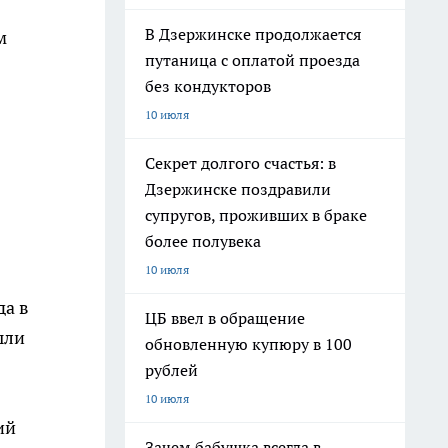
В Дзержинске продолжается
м
путаница с оплатой проезда
без кондукторов
10 июля
Секрет долгого счастья: в
Дзержинске поздравили
супругов, проживших в браке
более полувека
10 июля
да в
ЦБ ввел в обращение
ыли
обновленную купюру в 100
рублей
10 июля
ий
Зачем бабушка всегда в