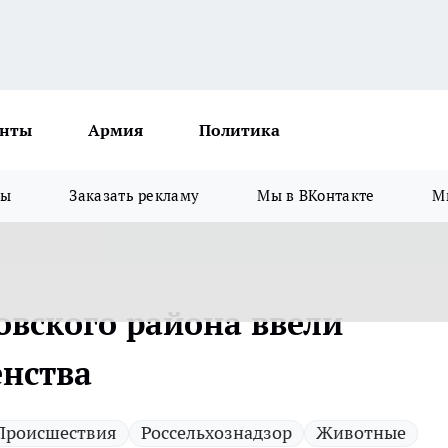
нты
Армия
Политика
зы
Заказать рекламу
Мы в ВКонтакте
М
овского района ввели
енства
Происшествия
Россельхознадзор
Животные