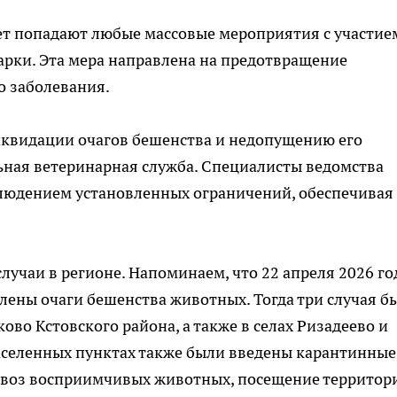
ет попадают любые массовые мероприятия с участие
арки. Эта мера направлена на предотвращение
о заболевания.
иквидации очагов бешенства и недопущению его
ьная ветеринарная служба. Специалисты ведомства
блюдением установленных ограничений, обеспечивая
случаи в регионе. Напоминаем, что 22 апреля 2026 го
ены очаги бешенства животных. Тогда три случая б
во Кстовского района, а также в селах Ризадеево и
населенных пунктах также были введены карантинные
ывоз восприимчивых животных, посещение территор