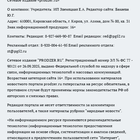
Сетевое издание
«prodzer.ru»
О компании: Учредитель: ИП Звеняцкая Е.А. Редактор сайта: Бакаева
Ю.Г.
Адрес: 610001, Кировская область, г. Киров, ул. Азина, дом № 80, кв. 31
Знак информационной продукции: 16+
Контакты: Редакция: 8-927-669-90-87 Email редакции: red@pg52.ru
Рекламный отдел: 8-920-004-61-95 Email рекламного отдела:
st@pg52.ru
Сетевое издание "
PRODZER.RU
". Регистрационный номер ЭЛ № ФС 77 -
90121 от 26.09.2025, выдано Федеральной службой по надзору в сфере
связи, информационных технологий и массовых коммуникаций.
Возрастная категория сайта 16+. При использовании материалов
новостного портала prodzer.ru гиперссылка на ресурс обязательна
,
в
противном случае будут применены нормы законодательства РФ об
авторских и смежных правах.
Редакция портала не несет ответственности за комментарии
пользователей, а также материалы рубрики "народные новости".
«На информационном ресурсе применяются рекомендательные
технологии (информационные технологии предоставления
информации на основе сбора, систематизации и анализа сведений,
относящихся к предпочтениям пользователей сети "Интернет",