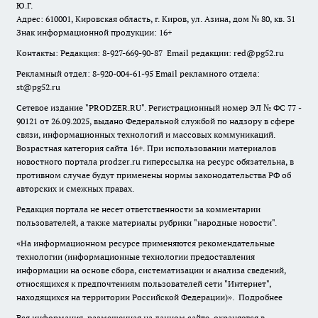
Ю.Г.
Адрес: 610001, Кировская область, г. Киров, ул. Азина, дом № 80, кв. 31
Знак информационной продукции: 16+
Контакты: Редакция: 8-927-669-90-87 Email редакции: red@pg52.ru
Рекламный отдел: 8-920-004-61-95 Email рекламного отдела:
st@pg52.ru
Сетевое издание "
PRODZER.RU
". Регистрационный номер ЭЛ № ФС 77 -
90121 от 26.09.2025, выдано Федеральной службой по надзору в сфере
связи, информационных технологий и массовых коммуникаций.
Возрастная категория сайта 16+. При использовании материалов
новостного портала prodzer.ru гиперссылка на ресурс обязательна
,
в
противном случае будут применены нормы законодательства РФ об
авторских и смежных правах.
Редакция портала не несет ответственности за комментарии
пользователей, а также материалы рубрики "народные новости".
«На информационном ресурсе применяются рекомендательные
технологии (информационные технологии предоставления
информации на основе сбора, систематизации и анализа сведений,
относящихся к предпочтениям пользователей сети "Интернет",
находящихся на территории Российской Федерации)».
Подробнее
Вся информация, размещенная на данном сайте, охраняется в