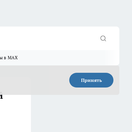
ы в MAX
Принять
й