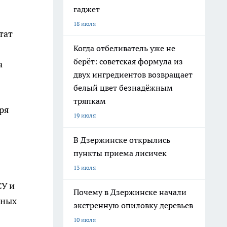
гаджет
18 июля
тат
Когда отбеливатель уже не
берёт: советская формула из
а
двух ингредиентов возвращает
белый цвет безнадёжным
тряпкам
ря
19 июля
В Дзержинске открылись
пункты приема лисичек
13 июля
СУ и
Почему в Дзержинске начали
жных
экстренную опиловку деревьев
10 июля