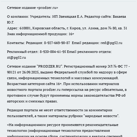
Сетевое издание
«prodzer.ru»
О компании: Учредитель: ИП Звеняцкая Е.А. Редактор сайта: Бакаева
Ю.Г.
Адрес: 610001, Кировская область, г. Киров, ул. Азина, дом № 80, кв. 31
Знак информационной продукции: 16+
Контакты: Редакция: 8-927-669-90-87 Email редакции: red@pg52.ru
Рекламный отдел: 8-920-004-61-95 Email рекламного отдела:
st@pg52.ru
Сетевое издание "
PRODZER.RU
". Регистрационный номер ЭЛ № ФС 77 -
90121 от 26.09.2025, выдано Федеральной службой по надзору в сфере
связи, информационных технологий и массовых коммуникаций.
Возрастная категория сайта 16+. При использовании материалов
новостного портала prodzer.ru гиперссылка на ресурс обязательна
,
в
противном случае будут применены нормы законодательства РФ об
авторских и смежных правах.
Редакция портала не несет ответственности за комментарии
пользователей, а также материалы рубрики "народные новости".
«На информационном ресурсе применяются рекомендательные
технологии (информационные технологии предоставления
информации на основе сбора, систематизации и анализа сведений,