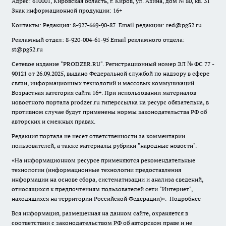
Адрес: 610001, Кировская область, г. Киров, ул. Азина, дом № 80, кв. 31
Знак информационной продукции: 16+
Контакты: Редакция: 8-927-669-90-87 Email редакции: red@pg52.ru
Рекламный отдел: 8-920-004-61-95 Email рекламного отдела:
st@pg52.ru
Сетевое издание "
PRODZER.RU
". Регистрационный номер ЭЛ № ФС 77 -
90121 от 26.09.2025, выдано Федеральной службой по надзору в сфере
связи, информационных технологий и массовых коммуникаций.
Возрастная категория сайта 16+. При использовании материалов
новостного портала prodzer.ru гиперссылка на ресурс обязательна
,
в
противном случае будут применены нормы законодательства РФ об
авторских и смежных правах.
Редакция портала не несет ответственности за комментарии
пользователей, а также материалы рубрики "народные новости".
«На информационном ресурсе применяются рекомендательные
технологии (информационные технологии предоставления
информации на основе сбора, систематизации и анализа сведений,
относящихся к предпочтениям пользователей сети "Интернет",
находящихся на территории Российской Федерации)».
Подробнее
Вся информация, размещенная на данном сайте, охраняется в
соответствии с законодательством РФ об авторском праве и не