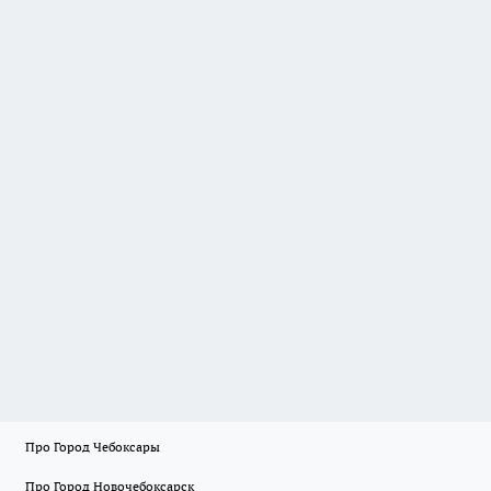
Про Город Чебоксары
Про Город Новочебоксарск