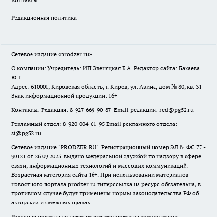
Контакты
Редакционная политика
Сетевое издание
«prodzer.ru»
О компании: Учредитель: ИП Звеняцкая Е.А. Редактор сайта: Бакаева
Ю.Г.
Адрес: 610001, Кировская область, г. Киров, ул. Азина, дом № 80, кв. 31
Знак информационной продукции: 16+
Контакты: Редакция: 8-927-669-90-87 Email редакции: red@pg52.ru
Рекламный отдел: 8-920-004-61-95 Email рекламного отдела:
st@pg52.ru
Сетевое издание "
PRODZER.RU
". Регистрационный номер ЭЛ № ФС 77 -
90121 от 26.09.2025, выдано Федеральной службой по надзору в сфере
связи, информационных технологий и массовых коммуникаций.
Возрастная категория сайта 16+. При использовании материалов
новостного портала prodzer.ru гиперссылка на ресурс обязательна
,
в
противном случае будут применены нормы законодательства РФ об
авторских и смежных правах.
Редакция портала не несет ответственности за комментарии