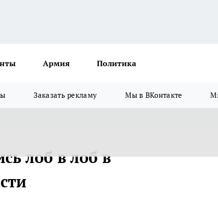
нты
Армия
Политика
зы
Заказать рекламу
Мы в ВКонтакте
М
сь лоб в лоб в
сти