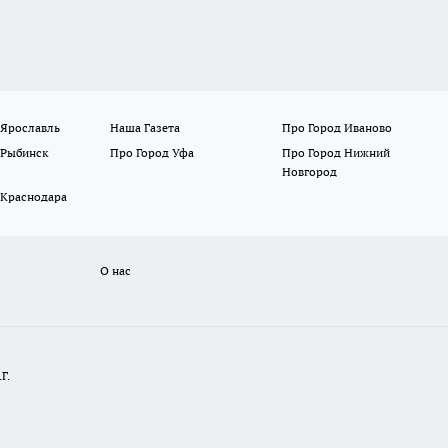
 Ярославль
Наша Газета
Про Город Иваново
 Рыбинск
Про Город Уфа
Про Город Нижний
Новгород
 Краснодара
О нас
Г.