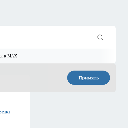
ы в MAX
Принять
еева