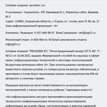
Сетевое издание
«prodzer.ru»
О компании: Учредитель: ИП Звеняцкая Е.А. Редактор сайта: Бакаева
Ю.Г.
Адрес: 610001, Кировская область, г. Киров, ул. Азина, дом № 80, кв. 31
Знак информационной продукции: 16+
Контакты: Редакция: 8-927-669-90-87 Email редакции: red@pg52.ru
Рекламный отдел: 8-920-004-61-95 Email рекламного отдела:
st@pg52.ru
Сетевое издание "
PRODZER.RU
". Регистрационный номер ЭЛ № ФС 77 -
90121 от 26.09.2025, выдано Федеральной службой по надзору в сфере
связи, информационных технологий и массовых коммуникаций.
Возрастная категория сайта 16+. При использовании материалов
новостного портала prodzer.ru гиперссылка на ресурс обязательна
,
в
противном случае будут применены нормы законодательства РФ об
авторских и смежных правах.
Редакция портала не несет ответственности за комментарии
пользователей, а также материалы рубрики "народные новости".
«На информационном ресурсе применяются рекомендательные
технологии (информационные технологии предоставления
информации на основе сбора, систематизации и анализа сведений,