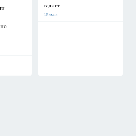
гаджет
ии
18 июля
ено