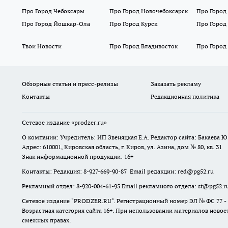
Про Город Чебоксары
Про Город Новочебоксарск
Про Город
Про Город Йошкар-Ола
Про Город Курск
Про Город
Твои Новости
Про Город Владивосток
Про Город
Обзорные статьи и пресс-релизы
Заказать рекламу
Контакты
Редакционная политика
Сетевое издание
«prodzer.ru»
О компании: Учредитель: ИП Звеняцкая Е.А. Редактор сайта: Бакаева Ю.
Адрес: 610001, Кировская область, г. Киров, ул. Азина, дом № 80, кв. 31
Знак информационной продукции: 16+
Контакты: Редакция: 8-927-669-90-87 Email редакции: red@pg52.ru
Рекламный отдел: 8-920-004-61-95 Email рекламного отдела: st@pg52.r
Сетевое издание "
PRODZER.RU
". Регистрационный номер ЭЛ № ФС 77 -
Возрастная категория сайта 16+. При использовании материалов новост
смежных правах.