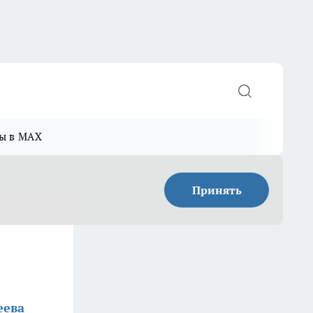
ы в MAX
Принять
еева