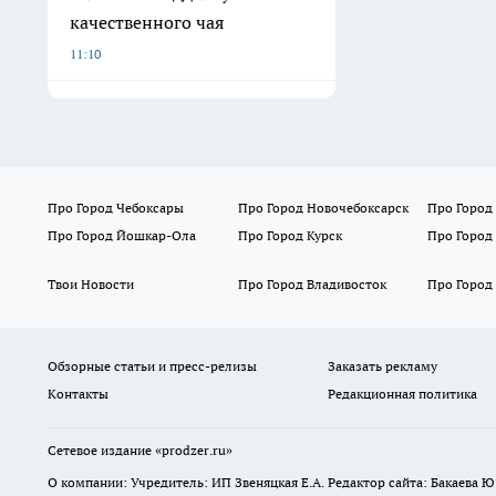
качественного чая
11:10
Про Город Чебоксары
Про Город Новочебоксарск
Про Город
Про Город Йошкар-Ола
Про Город Курск
Про Город
Твои Новости
Про Город Владивосток
Про Город
Обзорные статьи и пресс-релизы
Заказать рекламу
Контакты
Редакционная политика
Сетевое издание
«prodzer.ru»
О компании: Учредитель: ИП Звеняцкая Е.А. Редактор сайта: Бакаева Ю.