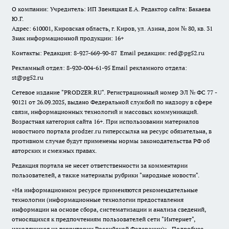
О компании: Учредитель: ИП Звеняцкая Е.А. Редактор сайта: Бакаева
Ю.Г.
Адрес: 610001, Кировская область, г. Киров, ул. Азина, дом № 80, кв. 31
Знак информационной продукции: 16+
Контакты: Редакция: 8-927-669-90-87 Email редакции: red@pg52.ru
Рекламный отдел: 8-920-004-61-95 Email рекламного отдела:
st@pg52.ru
Сетевое издание "
PRODZER.RU
". Регистрационный номер ЭЛ № ФС 77 -
90121 от 26.09.2025, выдано Федеральной службой по надзору в сфере
связи, информационных технологий и массовых коммуникаций.
Возрастная категория сайта 16+. При использовании материалов
новостного портала prodzer.ru гиперссылка на ресурс обязательна
,
в
противном случае будут применены нормы законодательства РФ об
авторских и смежных правах.
Редакция портала не несет ответственности за комментарии
пользователей, а также материалы рубрики "народные новости".
«На информационном ресурсе применяются рекомендательные
технологии (информационные технологии предоставления
информации на основе сбора, систематизации и анализа сведений,
относящихся к предпочтениям пользователей сети "Интернет",
находящихся на территории Российской Федерации)».
Подробнее