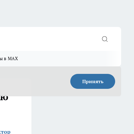
ы в MAX
Принять
ую
ктор