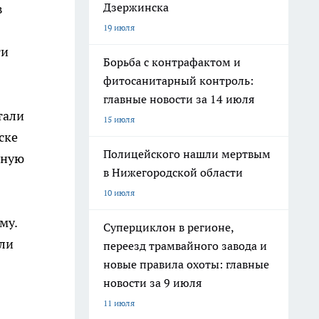
Дзержинска
в
19 июля
ти
Борьба с контрафактом и
фитосанитарный контроль:
главные новости за 14 июля
тали
15 июля
ске
Полицейского нашли мертвым
тную
в Нижегородской области
10 июля
му.
Суперциклон в регионе,
или
переезд трамвайного завода и
новые правила охоты: главные
новости за 9 июля
11 июля