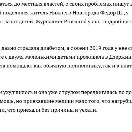
ться до местных властей, о своих проблемах пишут 
й поделился житель Нижнего Новгорода Федор Ш., у
 глазах детей. Журналист ProGorod узнал подробнос
 давно страдала диабетом, а с осени 2019 года у нее с
те с двумя маленькими детьми проживала в Дзержин
за помощью: как обычную поликлинику, так и в пла
 ухудшилось и она уже с трудом передвигалась по до
омощь, но приехавшие медики мало того, что нагруб
и, что приехали без причины и уехали.