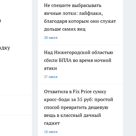
Не спешите выбрасывать
яичные лотки: лайфхаки,
з
благодаря которым они служат
дольше самих яиц
20 июля
здку
Над Нижегородской областью
сбили БПЛА во время ночной
атаки
27 июля
Отхватила в Fix Price сумку
кросс-боди за 35 руб: простой
способ превратить дешевую
вещь в классный дачный
гаджет
18 июля