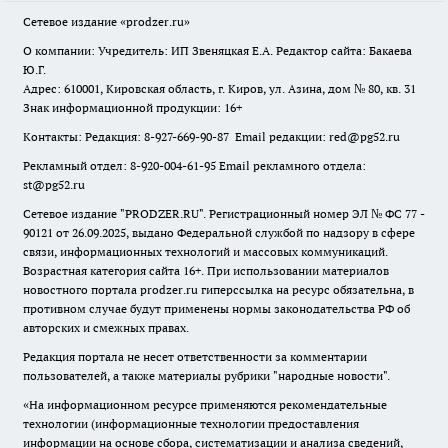
Сетевое издание
«prodzer.ru»
О компании: Учредитель: ИП Звеняцкая Е.А. Редактор сайта: Бакаева
Ю.Г.
Адрес: 610001, Кировская область, г. Киров, ул. Азина, дом № 80, кв. 31
Знак информационной продукции: 16+
Контакты: Редакция: 8-927-669-90-87 Email редакции: red@pg52.ru
Рекламный отдел: 8-920-004-61-95 Email рекламного отдела:
st@pg52.ru
Сетевое издание "
PRODZER.RU
". Регистрационный номер ЭЛ № ФС 77 -
90121 от 26.09.2025, выдано Федеральной службой по надзору в сфере
связи, информационных технологий и массовых коммуникаций.
Возрастная категория сайта 16+. При использовании материалов
новостного портала prodzer.ru гиперссылка на ресурс обязательна
,
в
противном случае будут применены нормы законодательства РФ об
авторских и смежных правах.
Редакция портала не несет ответственности за комментарии
пользователей, а также материалы рубрики "народные новости".
«На информационном ресурсе применяются рекомендательные
технологии (информационные технологии предоставления
информации на основе сбора, систематизации и анализа сведений,