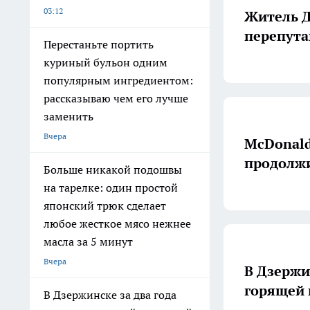
03:12
Житель Д
перепута
Перестаньте портить
куриный бульон одним
популярным ингредиентом:
рассказываю чем его лучше
заменить
Вчера
McDonald
продолжи
Больше никакой подошвы
на тарелке: один простой
японский трюк сделает
любое жесткое мясо нежнее
масла за 5 минут
Вчера
В Дзержи
горящей
В Дзержинске за два года