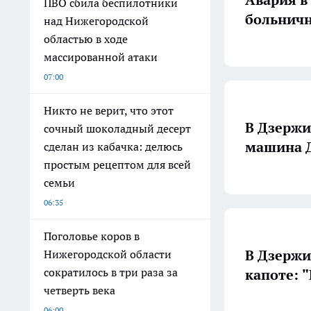
ПВО сбила беспилотники
больничн
над Нижегородской
областью в ходе
массированной атаки
07:00
Никто не верит, что этот
В Дзержи
сочный шоколадный десерт
машина 
сделан из кабачка: делюсь
простым рецептом для всей
семьи
06:35
Поголовье коров в
В Дзержи
Нижегородской области
сократилось в три раза за
капоте: 
четверть века
06:00