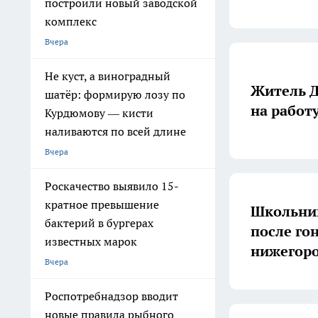
построили новый заводской
комплекс
Вчера
Не куст, а виноградный
Житель Д
шатёр: формирую лозу по
на работ
Курдюмову — кисти
наливаются по всей длине
Вчера
Роскачество выявило 15-
кратное превышение
Школьник
бактерий в бургерах
после го
известных марок
нижегоро
Вчера
Роспотребнадзор вводит
новые правила рыбного