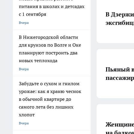
питания в школах и детсадах
В Дзержи
с 1 сентября
эксгибиц
Вчера
В Нижегородской области
для круизов по Волге и Оке
планируют построить два
новых теплохода
Пьяный в
Вчера
пассажир
Забудьте о сухом и гнилом
урожае: как я храню чеснок
в обычной квартире до
самого лета без лишних
хлопот
Женщине
Вчера
на балко