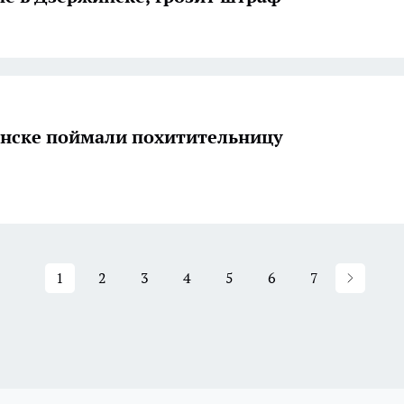
нске поймали похитительницу
1
2
3
4
5
6
7