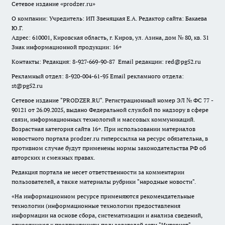
Сетевое издание
«prodzer.ru»
О компании: Учредитель: ИП Звеняцкая Е.А. Редактор сайта: Бакаева
Ю.Г.
Адрес: 610001, Кировская область, г. Киров, ул. Азина, дом № 80, кв. 31
Знак информационной продукции: 16+
Контакты: Редакция: 8-927-669-90-87 Email редакции: red@pg52.ru
Рекламный отдел: 8-920-004-61-95 Email рекламного отдела:
st@pg52.ru
Сетевое издание "
PRODZER.RU
". Регистрационный номер ЭЛ № ФС 77 -
90121 от 26.09.2025, выдано Федеральной службой по надзору в сфере
связи, информационных технологий и массовых коммуникаций.
Возрастная категория сайта 16+. При использовании материалов
новостного портала prodzer.ru гиперссылка на ресурс обязательна
,
в
противном случае будут применены нормы законодательства РФ об
авторских и смежных правах.
Редакция портала не несет ответственности за комментарии
пользователей, а также материалы рубрики "народные новости".
«На информационном ресурсе применяются рекомендательные
технологии (информационные технологии предоставления
информации на основе сбора, систематизации и анализа сведений,
относящихся к предпочтениям пользователей сети "Интернет",