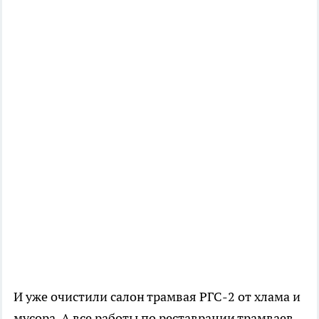
И уже очистили салон трамвая РГС-2 от хлама и
мусора. А все работы по реставрации трамваев