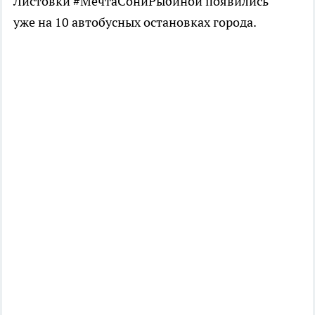
Листовки #МечтаСониРыбиной появились
уже на 10 автобусных остановках города.