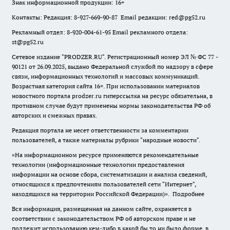
Знак информационной продукции: 16+
Контакты: Редакция: 8-927-669-90-87 Email редакции: red@pg52.ru
Рекламный отдел: 8-920-004-61-95 Email рекламного отдела:
st@pg52.ru
Сетевое издание "
PRODZER.RU
". Регистрационный номер ЭЛ № ФС 77 -
90121 от 26.09.2025, выдано Федеральной службой по надзору в сфере
связи, информационных технологий и массовых коммуникаций.
Возрастная категория сайта 16+. При использовании материалов
новостного портала prodzer.ru гиперссылка на ресурс обязательна
,
в
противном случае будут применены нормы законодательства РФ об
авторских и смежных правах.
Редакция портала не несет ответственности за комментарии
пользователей, а также материалы рубрики "народные новости".
«На информационном ресурсе применяются рекомендательные
технологии (информационные технологии предоставления
информации на основе сбора, систематизации и анализа сведений,
относящихся к предпочтениям пользователей сети "Интернет",
находящихся на территории Российской Федерации)».
Подробнее
Вся информация, размещенная на данном сайте, охраняется в
соответствии с законодательством РФ об авторском праве и не
подлежит использованию кем-либо в какой бы то ни было форме, в