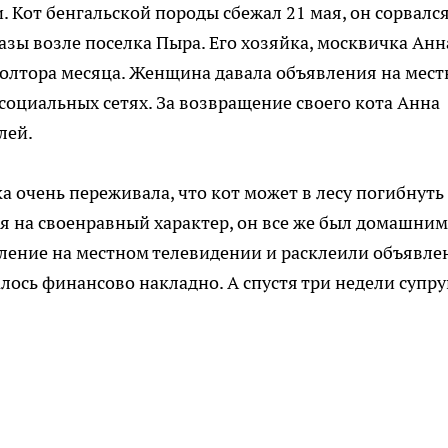
 Кот бенгальской породы сбежал 21 мая, он сорвался
зы возле поселка Пыра. Его хозяйка, москвичка Анн
полтора месяца. Женщина давала объявления на мес
социальных сетях. За возвращение своего кота Анна
лей.
 очень переживала, что кот может в лесу погибнуть
я на своенравный характер, он все же был домашним
ление на местном телевидении и расклеили объявле
алось финансово накладно. А спустя три недели супру