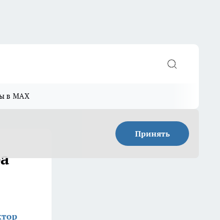
ы в MAX
Принять
ра
ктор