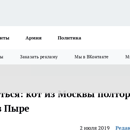
нты
Армия
Политика
зы
Заказать рекламу
Мы в ВКонтакте
М
ться: кот из Москвы полто
в Пыре
2 июля 2019
Реда