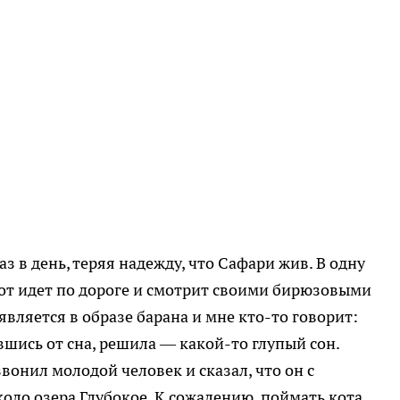
з в день, теряя надежду, что Сафари жив. В одну
кот идет по дороге и смотрит своими бирюзовыми
оявляется в образе барана и мне кто-то говорит:
увшись от сна, решила — какой-то глупый сон.
звонил молодой человек и сказал, что он с
коло озера Глубокое. К сожалению, поймать кота