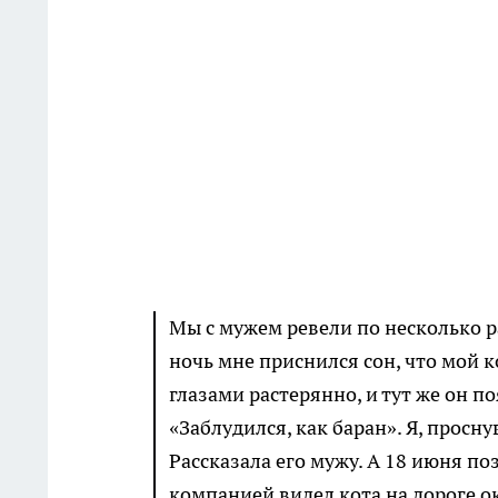
Мы с мужем ревели по несколько ра
ночь мне приснился сон, что мой 
глазами растерянно, и тут же он п
«Заблудился, как баран». Я, просн
Рассказала его мужу. А 18 июня по
компанией видел кота на дороге о