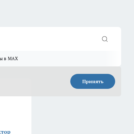
ы в MAX
Принять
ктор