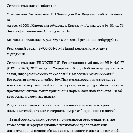
Сетевое издание
«prodzer.ru»
О компании: Учредитель: ИП Звеняцкая Е.А. Редактор сайта: Бакаева
Ю.Г.
Адрес: 610001, Кировская область, г. Киров, ул. Азина, дом № 80, кв. 31
Знак информационной продукции: 16+
Контакты: Редакция: 8-927-669-90-87 Email редакции: red@pg52.ru
Рекламный отдел: 8-920-004-61-95 Email рекламного отдела:
st@pg52.ru
Сетевое издание "
PRODZER.RU
". Регистрационный номер ЭЛ № ФС 77 -
90121 от 26.09.2025, выдано Федеральной службой по надзору в сфере
связи, информационных технологий и массовых коммуникаций.
Возрастная категория сайта 16+. При использовании материалов
новостного портала prodzer.ru гиперссылка на ресурс обязательна
,
в
противном случае будут применены нормы законодательства РФ об
авторских и смежных правах.
Редакция портала не несет ответственности за комментарии
пользователей, а также материалы рубрики "народные новости".
«На информационном ресурсе применяются рекомендательные
технологии (информационные технологии предоставления
информации на основе сбора, систематизации и анализа сведений,