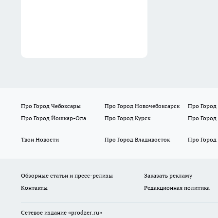
Вчера
Про Город Чебоксары
Про Город Новочебоксарск
Про Город
Про Город Йошкар-Ола
Про Город Курск
Про Город
Твои Новости
Про Город Владивосток
Про Город
Обзорные статьи и пресс-релизы
Заказать рекламу
Контакты
Редакционная политика
Сетевое издание
«prodzer.ru»