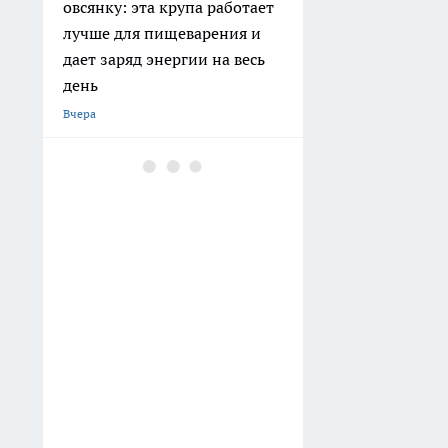
овсянку: эта крупа работает
лучше для пищеварения и
дает заряд энергии на весь
день
Вчера
Хватит переплачивать за
отопление: простая
математика поможет
выбрать между газом и
электричеством для дома
Вчера
Эти слова нельзя говорить
мужчине в лицо, особенно
своему - запомните раз и на
всю жизнь