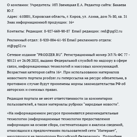
О компании: Учредитель: ИП Звеняцкая Е.А. Редактор сайта: Бакаева
Ю.Г.
Адрес: 610001, Кировская область, г. Киров, ул. Азина, дом № 80, кв. 31
Знак информационной продукции: 16+
Контакты: Редакция: 8-927-669-90-87 Email редакции: red@pg52.ru
Рекламный отдел: 8-920-004-61-95 Email рекламного отдела:
st@pg52.ru
Сетевое издание "
PRODZER.RU
". Регистрационный номер ЭЛ № ФС 77 -
90121 от 26.09.2025, выдано Федеральной службой по надзору в сфере
связи, информационных технологий и массовых коммуникаций.
Возрастная категория сайта 16+. При использовании материалов
новостного портала prodzer.ru гиперссылка на ресурс обязательна
,
в
противном случае будут применены нормы законодательства РФ об
авторских и смежных правах.
Редакция портала не несет ответственности за комментарии
пользователей, а также материалы рубрики "народные новости".
«На информационном ресурсе применяются рекомендательные
технологии (информационные технологии предоставления
информации на основе сбора, систематизации и анализа сведений,
относящихся к предпочтениям пользователей сети "Интернет",
находящихся на территории Российской Федерации)».
Подробнее