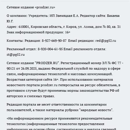
Сетевое издание
«prodzer.ru»
О компании: Учредитель: ИП Звеняцкая Е.А. Редактор сайта: Бакаева
Ю.Г.
Адрес: 610001, Кировская область, г. Киров, ул. Азина, дом № 80, кв. 31
Знак информационной продукции: 16+
Контакты: Редакция: 8-927-669-90-87 Email редакции: red@pg52.ru
Рекламный отдел: 8-920-004-61-95 Email рекламного отдела:
st@pg52.ru
Сетевое издание "
PRODZER.RU
". Регистрационный номер ЭЛ № ФС 77 -
90121 от 26.09.2025, выдано Федеральной службой по надзору в сфере
связи, информационных технологий и массовых коммуникаций.
Возрастная категория сайта 16+. При использовании материалов
новостного портала prodzer.ru гиперссылка на ресурс обязательна
,
в
противном случае будут применены нормы законодательства РФ об
авторских и смежных правах.
Редакция портала не несет ответственности за комментарии
пользователей, а также материалы рубрики "народные новости".
«На информационном ресурсе применяются рекомендательные
технологии (информационные технологии предоставления
информации на основе сбора, систематизации и анализа сведений,