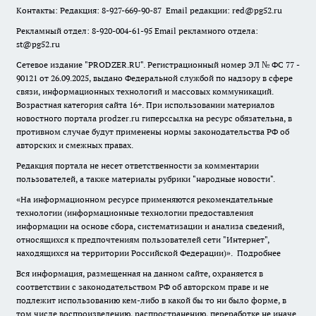
Контакты: Редакция: 8-927-669-90-87 Email редакции: red@pg52.ru
Рекламный отдел: 8-920-004-61-95 Email рекламного отдела:
st@pg52.ru
Сетевое издание "
PRODZER.RU
". Регистрационный номер ЭЛ № ФС 77 -
90121 от 26.09.2025, выдано Федеральной службой по надзору в сфере
связи, информационных технологий и массовых коммуникаций.
Возрастная категория сайта 16+. При использовании материалов
новостного портала prodzer.ru гиперссылка на ресурс обязательна
,
в
противном случае будут применены нормы законодательства РФ об
авторских и смежных правах.
Редакция портала не несет ответственности за комментарии
пользователей, а также материалы рубрики "народные новости".
«На информационном ресурсе применяются рекомендательные
технологии (информационные технологии предоставления
информации на основе сбора, систематизации и анализа сведений,
относящихся к предпочтениям пользователей сети "Интернет",
находящихся на территории Российской Федерации)».
Подробнее
Вся информация, размещенная на данном сайте, охраняется в
соответствии с законодательством РФ об авторском праве и не
подлежит использованию кем-либо в какой бы то ни было форме, в
том числе воспроизведению, распространению, переработке не иначе