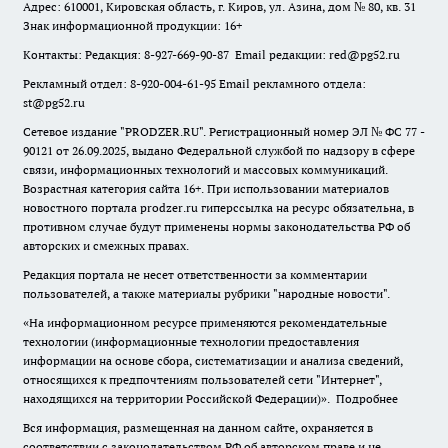
Адрес: 610001, Кировская область, г. Киров, ул. Азина, дом № 80, кв. 31
Знак информационной продукции: 16+
Контакты: Редакция: 8-927-669-90-87 Email редакции: red@pg52.ru
Рекламный отдел: 8-920-004-61-95 Email рекламного отдела:
st@pg52.ru
Сетевое издание "
PRODZER.RU
". Регистрационный номер ЭЛ № ФС 77 -
90121 от 26.09.2025, выдано Федеральной службой по надзору в сфере
связи, информационных технологий и массовых коммуникаций.
Возрастная категория сайта 16+. При использовании материалов
новостного портала prodzer.ru гиперссылка на ресурс обязательна
,
в
противном случае будут применены нормы законодательства РФ об
авторских и смежных правах.
Редакция портала не несет ответственности за комментарии
пользователей, а также материалы рубрики "народные новости".
«На информационном ресурсе применяются рекомендательные
технологии (информационные технологии предоставления
информации на основе сбора, систематизации и анализа сведений,
относящихся к предпочтениям пользователей сети "Интернет",
находящихся на территории Российской Федерации)».
Подробнее
Вся информация, размещенная на данном сайте, охраняется в
соответствии с законодательством РФ об авторском праве и не