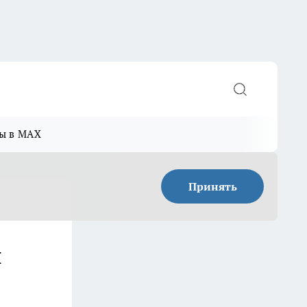
ы в MAX
Принять
й