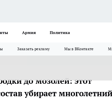
нты
Армия
Политика
зы
Заказать рекламу
Мы в ВКонтакте
М
родки до мозолей: этот
остав убирает многолетни