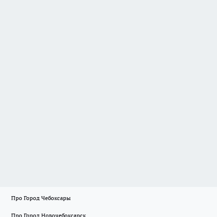
Про Город Чебоксары
Про Город Новочебоксарск