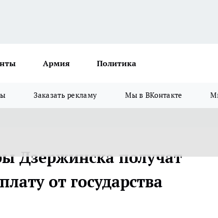
нты
Армия
Политика
зы
Заказать рекламу
Мы в ВКонтакте
М
ры Дзержинска получат
лату от государства