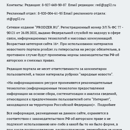
Контакты: Редакция: 8-927-669-90-87 Email редакции: red@pg52.ru
Рекламный отдел: 8-920-004-61-95 Email рекламного отдела:
st@pg52.ru
Сетевое издание "
PRODZER.RU
". Регистрационный номер ЭЛ № ФС 77 -
90121 от 26.09.2025, выдано Федеральной службой по надзору в сфере
связи, информационных технологий и массовых коммуникаций.
Возрастная категория сайта 16+. При использовании материалов
новостного портала prodzer.ru гиперссылка на ресурс обязательна
,
в
противном случае будут применены нормы законодательства РФ об
авторских и смежных правах.
Редакция портала не несет ответственности за комментарии
пользователей, а также материалы рубрики "народные новости".
«На информационном ресурсе применяются рекомендательные
технологии (информационные технологии предоставления
информации на основе сбора, систематизации и анализа сведений,
относящихся к предпочтениям пользователей сети "Интернет",
находящихся на территории Российской Федерации)».
Подробнее
Вся информация, размещенная на данном сайте, охраняется в
соответствии с законодательством РФ об авторском праве и не
подлежит использованию кем-либо в какой бы то ни было форме, в
том числе воспроизведению, распространению, переработке не иначе