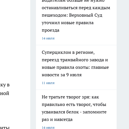
Водителям больше не нужно
останавливаться перед каждым
пешеходом: Верховный Суд
уточнил новые правила
проезда
14 июля
Суперциклон в регионе,
переезд трамвайного завода и
новые правила охоты: главные
новости за 9 июля
11 июля
ку в
ьной
Не тратьте творог зря: как
правильно есть творог, чтобы
усваивался белок - запомните
раз и навсегда
енты
14 июля