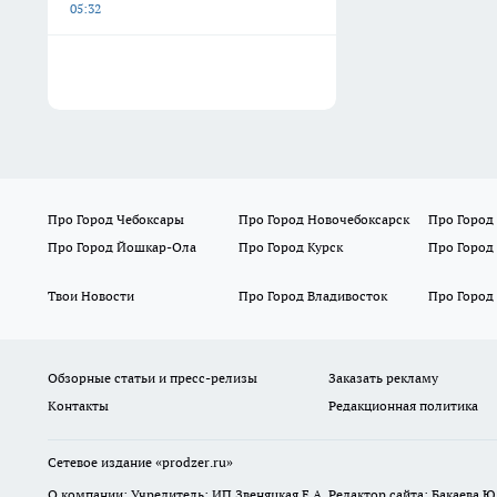
05:32
Про Город Чебоксары
Про Город Новочебоксарск
Про Город
Про Город Йошкар-Ола
Про Город Курск
Про Город
Твои Новости
Про Город Владивосток
Про Город
Обзорные статьи и пресс-релизы
Заказать рекламу
Контакты
Редакционная политика
Сетевое издание
«prodzer.ru»
О компании: Учредитель: ИП Звеняцкая Е.А. Редактор сайта: Бакаева Ю.