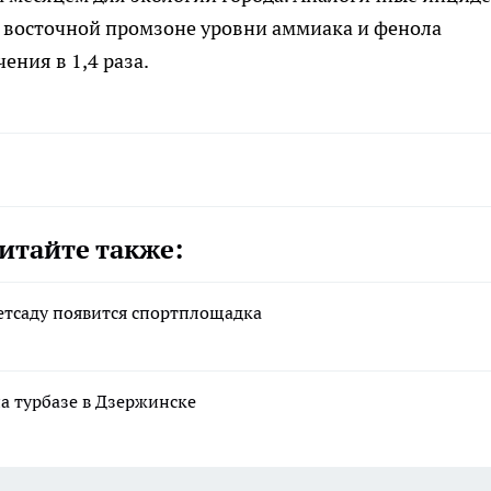
 в восточной промзоне уровни аммиака и фенола
ния в 1,4 раза.
итайте также:
детсаду появится спортплощадка
а турбазе в Дзержинске