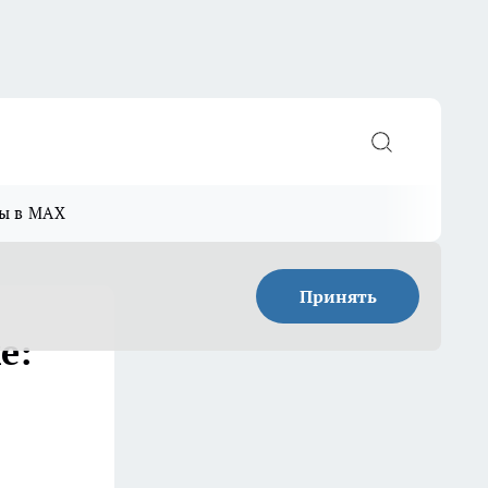
ы в MAX
Принять
е: