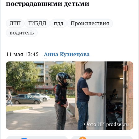
пострадавшими детьми
ДТП
ГИБДД
пдд
Происшествия
водитель
11 мая 13:45
Анна Кузнецова
Фото ИИ prodzer.ru