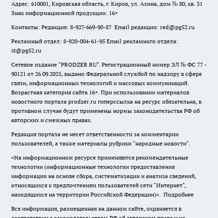
Адрес: 610001, Кировская область, г. Киров, ул. Азина, дом № 80, кв. 31
Знак информационной продукции: 16+
Контакты: Редакция: 8-927-669-90-87 Email редакции: red@pg52.ru
Рекламный отдел: 8-920-004-61-95 Email рекламного отдела:
st@pg52.ru
Сетевое издание "
PRODZER.RU
". Регистрационный номер ЭЛ № ФС 77 -
90121 от 26.09.2025, выдано Федеральной службой по надзору в сфере
связи, информационных технологий и массовых коммуникаций.
Возрастная категория сайта 16+. При использовании материалов
новостного портала prodzer.ru гиперссылка на ресурс обязательна
,
в
противном случае будут применены нормы законодательства РФ об
авторских и смежных правах.
Редакция портала не несет ответственности за комментарии
пользователей, а также материалы рубрики "народные новости".
«На информационном ресурсе применяются рекомендательные
технологии (информационные технологии предоставления
информации на основе сбора, систематизации и анализа сведений,
относящихся к предпочтениям пользователей сети "Интернет",
находящихся на территории Российской Федерации)».
Подробнее
Вся информация, размещенная на данном сайте, охраняется в
соответствии с законодательством РФ об авторском праве и не