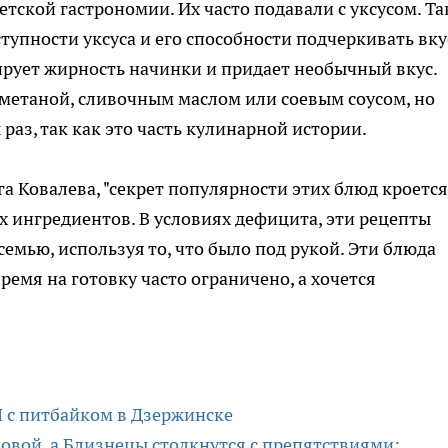
тской гастрономии. Их часто подавали с уксусом. Та
тупности уксуса и его способности подчеркивать вку
ирует жирность начинки и придает необычный вкус.
метаной, сливочным маслом или соевым соусом, но
 раз, так как это часть кулинарной истории.
а Ковалева, "секрет популярности этих блюд кроется
х ингредиентов. В условиях дефицита, эти рецепты
емью, используя то, что было под рукой. Эти блюда
ремя на готовку часто ограничено, а хочется
П с питбайком в Дзержинске
ловой, а Близнецы столкнутся с препятствиями: