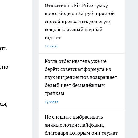
Отхватила в Fix Price сумку
кросс-боди за 35 руб: простой
способ превратить дешевую
вещь в классный дачный
гаджет
18 июля
ать
Когда отбеливатель уже не
 но
берёт: советская формула из
двух ингредиентов возвращает
белый цвет безнадёжным
тряпкам
19 июля
сы,
Не спешите выбрасывать
яичные лотки: лайфхаки,
благодаря которым они служат