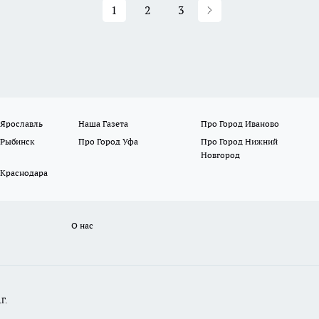
1
2
3
 Ярославль
Наша Газета
Про Город Иваново
 Рыбинск
Про Город Уфа
Про Город Нижний
Новгород
 Краснодара
О нас
Г.