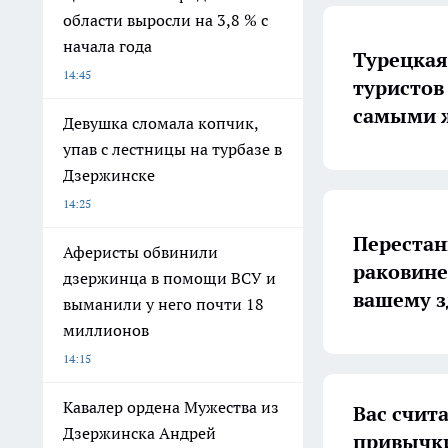
области выросли на 3,8 % с
начала года
Турецкая
14:45
туристов
самыми 
Девушка сломала копчик,
упав с лестницы на турбазе в
Дзержинске
14:25
Перестан
Аферисты обвинили
раковине
дзержинца в помощи ВСУ и
вашему з
выманили у него почти 18
миллионов
14:15
Кавалер ордена Мужества из
Вас счит
Дзержинска Андрей
привычки