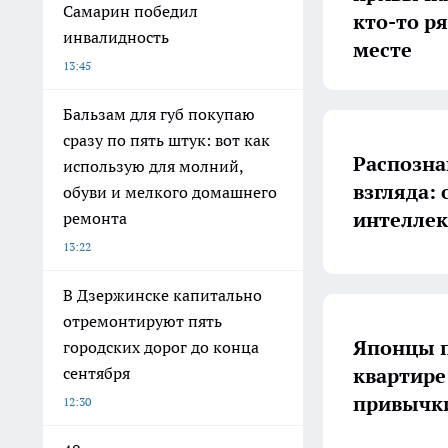
Самарин победил
кто-то р
инвалидность
месте
13:45
Бальзам для губ покупаю
сразу по пять штук: вот как
Распозна
использую для молний,
взгляда:
обуви и мелкого домашнего
интеллек
ремонта
13:22
В Дзержинске капитально
отремонтируют пять
Японцы п
городских дорог до конца
квартире
сентября
привычки
12:30