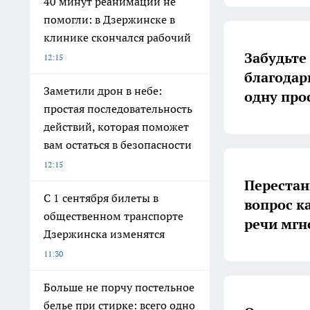
40 минут реанимации не
помогли: в Дзержинске в
клинике скончался рабочий
Забудьте 
12:15
благодар
Заметили дрон в небе:
одну про
простая последовательность
действий, которая поможет
вам остаться в безопасности
12:15
Перестан
С 1 сентября билеты в
вопрос ка
общественном транспорте
речи мгн
Дзержинска изменятся
11:30
Больше не порчу постельное
белье при стирке: всего одно