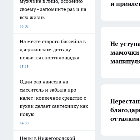
мужчине в лицо, особенно
и привле
своему - запомните раз и на
всю жизнь
16:02
На месте старого бассейна в
Не уступ
дзержинском детсаду
мамочки 
появится спортплощадка
манипуля
15:15
Один раз нанесла на
смеситель и забыла про
налет: копеечное средство с
Перестань
кухни делает сантехнику как
благодар
новую
отталкива
14:50
Цены в Нижегородской