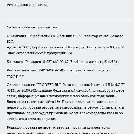
Редакционная политика
Сетевое издание
«prodzer.ru»
О компании: Учредитель: ИП Звеняцкая Е.А. Редактор сайта: Бакаева
Ю.Г.
Адрес: 610001, Кировская область, г. Киров, ул. Азина, дом № 80, кв. 31
Знак информационной продукции: 16+
Контакты: Редакция: 8-927-669-90-87 Email редакции: red@pg52.ru
Рекламный отдел: 8-920-004-61-95 Email рекламного отдела:
st@pg52.ru
Сетевое издание "
PRODZER.RU
". Регистрационный номер ЭЛ № ФС 77 -
90121 от 26.09.2025, выдано Федеральной службой по надзору в сфере
связи, информационных технологий и массовых коммуникаций.
Возрастная категория сайта 16+. При использовании материалов
новостного портала prodzer.ru гиперссылка на ресурс обязательна
,
в
противном случае будут применены нормы законодательства РФ об
авторских и смежных правах.
Редакция портала не несет ответственности за комментарии
пользователей, а также материалы рубрики "народные новости".