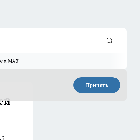
ы в MAX
Принять
ей
19