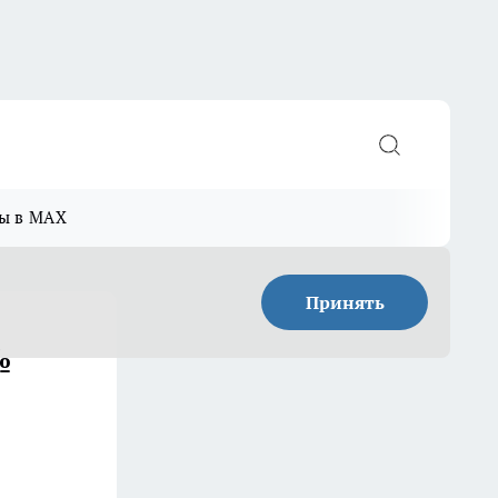
ы в MAX
Принять
№