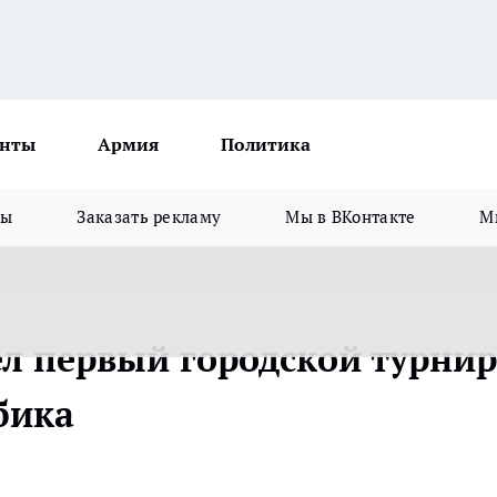
нты
Армия
Политика
зы
Заказать рекламу
Мы в ВКонтакте
М
л первый городской турнир
бика