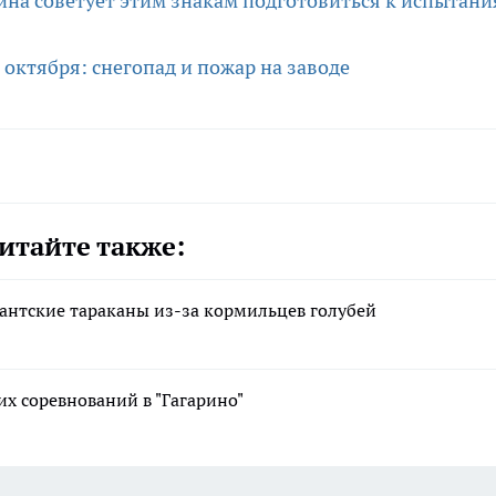
ина советует этим знакам подготовиться к испытани
 октября: снегопад и пожар на заводе
итайте также:
антские тараканы из-за кормильцев голубей
х соревнований в "Гагарино"