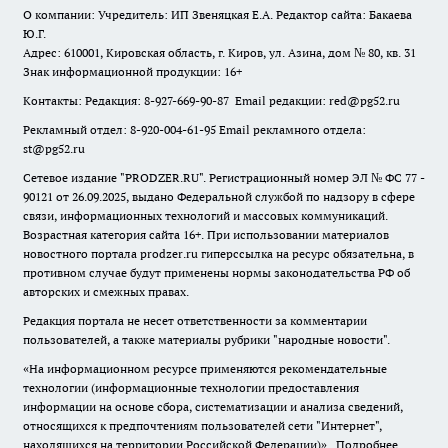
О компании: Учредитель: ИП Звеняцкая Е.А. Редактор сайта: Бакаева
Ю.Г.
Адрес: 610001, Кировская область, г. Киров, ул. Азина, дом № 80, кв. 31
Знак информационной продукции: 16+
Контакты: Редакция: 8-927-669-90-87 Email редакции: red@pg52.ru
Рекламный отдел: 8-920-004-61-95 Email рекламного отдела:
st@pg52.ru
Сетевое издание "
PRODZER.RU
". Регистрационный номер ЭЛ № ФС 77 -
90121 от 26.09.2025, выдано Федеральной службой по надзору в сфере
связи, информационных технологий и массовых коммуникаций.
Возрастная категория сайта 16+. При использовании материалов
новостного портала prodzer.ru гиперссылка на ресурс обязательна
,
в
противном случае будут применены нормы законодательства РФ об
авторских и смежных правах.
Редакция портала не несет ответственности за комментарии
пользователей, а также материалы рубрики "народные новости".
«На информационном ресурсе применяются рекомендательные
технологии (информационные технологии предоставления
информации на основе сбора, систематизации и анализа сведений,
относящихся к предпочтениям пользователей сети "Интернет",
находящихся на территории Российской Федерации)».
Подробнее