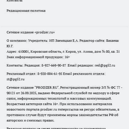
Контакты
Редакционная политика
Сетевое издание
«prodzer.ru»
О компании: Учредитель: ИП Звеняцкая Е.А. Редактор сайта: Бакаева
Ю.Г.
Адрес: 610001, Кировская область, г. Киров, ул. Азина, дом № 80, кв. 31
Знак информационной продукции: 16+
Контакты: Редакция: 8-927-669-90-87 Email редакции: red@pg52.ru
Рекламный отдел: 8-920-004-61-95 Email рекламного отдела:
st@pg52.ru
Сетевое издание "
PRODZER.RU
". Регистрационный номер ЭЛ № ФС 77 -
90121 от 26.09.2025, выдано Федеральной службой по надзору в сфере
связи, информационных технологий и массовых коммуникаций.
Возрастная категория сайта 16+. При использовании материалов
новостного портала prodzer.ru гиперссылка на ресурс обязательна
,
в
противном случае будут применены нормы законодательства РФ об
авторских и смежных правах.
Редакция портала не несет ответственности за комментарии