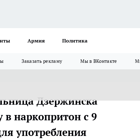
нты
Армия
Политика
зы
Заказать рекламу
Мы в ВКонтакте
М
льница Дзержинска
 в наркопритон с 9
ля употребления