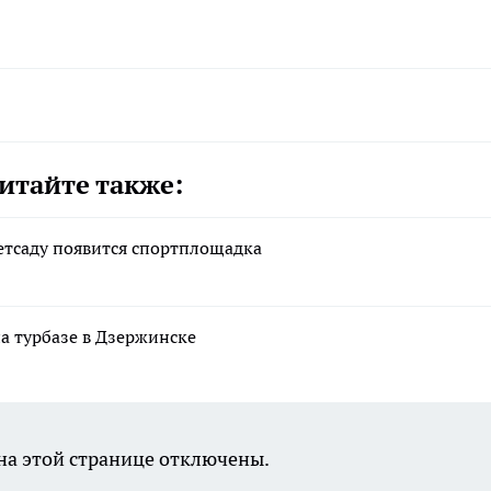
итайте также:
детсаду появится спортплощадка
а турбазе в Дзержинске
а этой странице отключены.