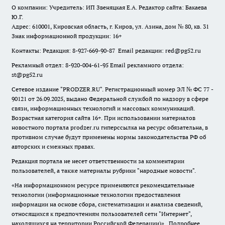
О компании: Учредитель: ИП Звеняцкая Е.А. Редактор сайта: Бакаева
Ю.Г.
Адрес: 610001, Кировская область, г. Киров, ул. Азина, дом № 80, кв. 31
Знак информационной продукции: 16+
Контакты: Редакция: 8-927-669-90-87 Email редакции: red@pg52.ru
Рекламный отдел: 8-920-004-61-95 Email рекламного отдела:
st@pg52.ru
Сетевое издание "
PRODZER.RU
". Регистрационный номер ЭЛ № ФС 77 -
90121 от 26.09.2025, выдано Федеральной службой по надзору в сфере
связи, информационных технологий и массовых коммуникаций.
Возрастная категория сайта 16+. При использовании материалов
новостного портала prodzer.ru гиперссылка на ресурс обязательна
,
в
противном случае будут применены нормы законодательства РФ об
авторских и смежных правах.
Редакция портала не несет ответственности за комментарии
пользователей, а также материалы рубрики "народные новости".
«На информационном ресурсе применяются рекомендательные
технологии (информационные технологии предоставления
информации на основе сбора, систематизации и анализа сведений,
относящихся к предпочтениям пользователей сети "Интернет",
находящихся на территории Российской Федерации)».
Подробнее