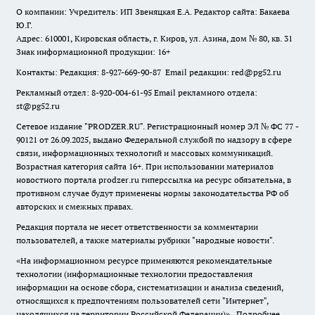
О компании: Учредитель: ИП Звеняцкая Е.А. Редактор сайта: Бакаева
Ю.Г.
Адрес: 610001, Кировская область, г. Киров, ул. Азина, дом № 80, кв. 31
Знак информационной продукции: 16+
Контакты: Редакция: 8-927-669-90-87 Email редакции: red@pg52.ru
Рекламный отдел: 8-920-004-61-95 Email рекламного отдела:
st@pg52.ru
Сетевое издание "
PRODZER.RU
". Регистрационный номер ЭЛ № ФС 77 -
90121 от 26.09.2025, выдано Федеральной службой по надзору в сфере
связи, информационных технологий и массовых коммуникаций.
Возрастная категория сайта 16+. При использовании материалов
новостного портала prodzer.ru гиперссылка на ресурс обязательна
,
в
противном случае будут применены нормы законодательства РФ об
авторских и смежных правах.
Редакция портала не несет ответственности за комментарии
пользователей, а также материалы рубрики "народные новости".
«На информационном ресурсе применяются рекомендательные
технологии (информационные технологии предоставления
информации на основе сбора, систематизации и анализа сведений,
относящихся к предпочтениям пользователей сети "Интернет",
находящихся на территории Российской Федерации)».
Подробнее