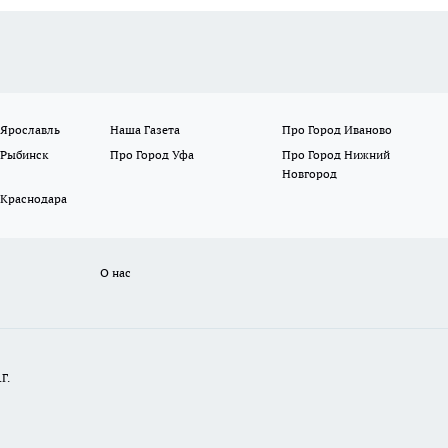
 Ярославль
Наша Газета
Про Город Иваново
 Рыбинск
Про Город Уфа
Про Город Нижний
Новгород
 Краснодара
О нас
Г.