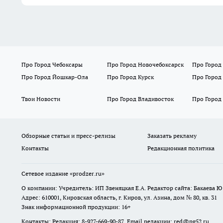
Про Город Чебоксары
Про Город Новочебоксарск
Про Город
Про Город Йошкар-Ола
Про Город Курск
Про Город
Твои Новости
Про Город Владивосток
Про Город
Обзорные статьи и пресс-релизы
Заказать рекламу
Контакты
Редакционная политика
Сетевое издание
«prodzer.ru»
О компании: Учредитель: ИП Звеняцкая Е.А. Редактор сайта: Бакаева Ю.
Адрес: 610001, Кировская область, г. Киров, ул. Азина, дом № 80, кв. 31
Знак информационной продукции: 16+
Контакты: Редакция: 8-927-669-90-87 Email редакции: red@pg52.ru