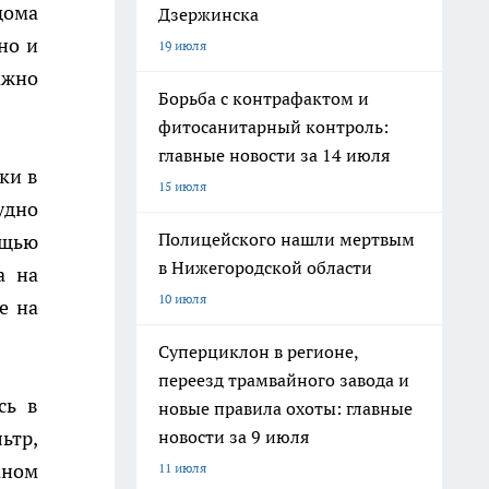
дома
Дзержинска
но и
19 июля
ажно
Борьба с контрафактом и
фитосанитарный контроль:
главные новости за 14 июля
ки в
15 июля
удно
Полицейского нашли мертвым
ощью
в Нижегородской области
а на
10 июля
е на
Суперциклон в регионе,
переезд трамвайного завода и
сь в
новые правила охоты: главные
новости за 9 июля
ьтр,
аном
11 июля