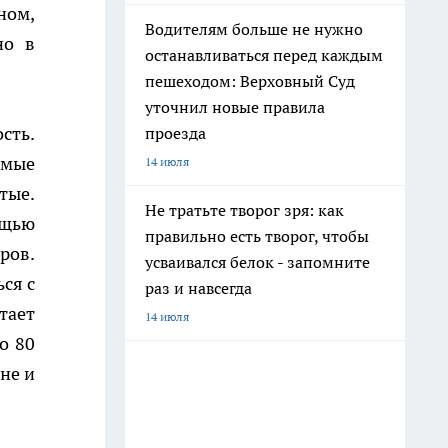
ном,
Водителям больше не нужно
но в
останавливаться перед каждым
пешеходом: Верховный Суд
уточнил новые правила
сть.
проезда
амые
14 июля
тые.
Не тратьте творог зря: как
ощью
правильно есть творог, чтобы
ров.
усваивался белок - запомните
ся с
раз и навсегда
тает
14 июля
о 80
не и