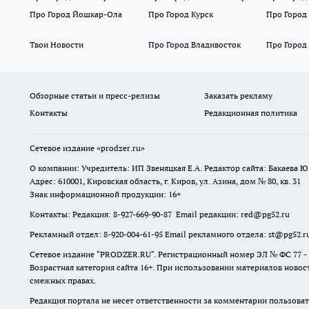
Про Город Йошкар-Ола
Про Город Курск
Про Город
Твои Новости
Про Город Владивосток
Про Город
Обзорные статьи и пресс-релизы
Заказать рекламу
Контакты
Редакционная политика
Сетевое издание
«prodzer.ru»
О компании: Учредитель: ИП Звеняцкая Е.А. Редактор сайта: Бакаева Ю.
Адрес: 610001, Кировская область, г. Киров, ул. Азина, дом № 80, кв. 31
Знак информационной продукции: 16+
Контакты: Редакция: 8-927-669-90-87 Email редакции: red@pg52.ru
Рекламный отдел: 8-920-004-61-95 Email рекламного отдела: st@pg52.r
Сетевое издание "
PRODZER.RU
". Регистрационный номер ЭЛ № ФС 77 -
Возрастная категория сайта 16+. При использовании материалов новост
смежных правах.
Редакция портала не несет ответственности за комментарии пользоват