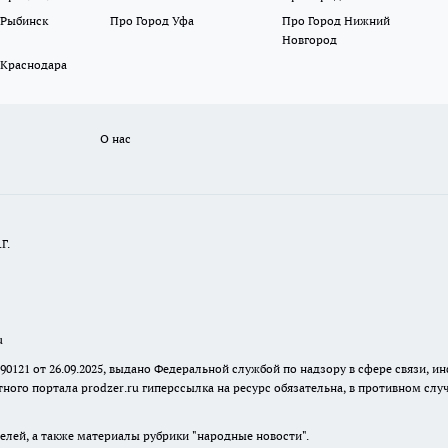
 Рыбинск
Про Город Уфа
Про Город Нижний
Новгород
 Краснодара
О нас
Г.
u
 90121 от 26.09.2025, выдано Федеральной службой по надзору в сфере связи
ного портала prodzer.ru гиперссылка на ресурс обязательна
,
в противном случ
елей, а также материалы рубрики "народные новости".