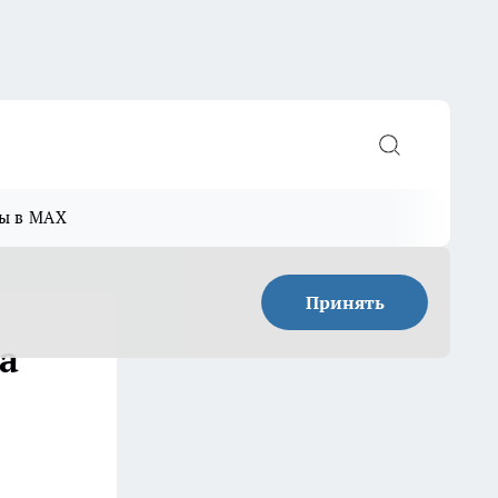
ы в MAX
Принять
а