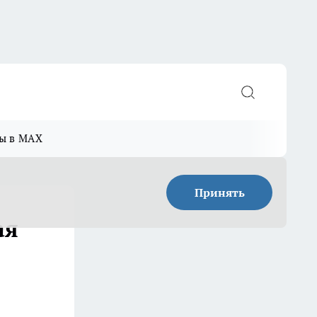
ы в MAX
Принять
ая