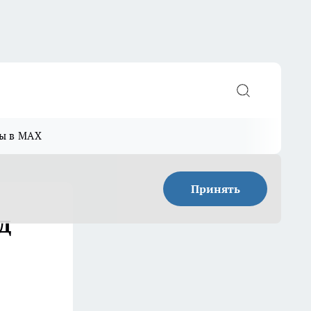
ы в MAX
Принять
д