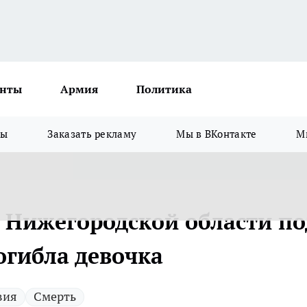
нты
Армия
Политика
зы
Заказать рекламу
Мы в ВКонтакте
М
в Нижегородской области по
огибла девочка
вия
Смерть