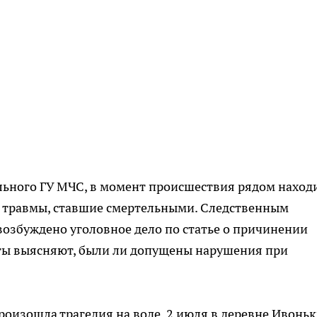
ьного ГУ МЧС, в момент происшествия рядом наход
а травмы, ставшие смертельными. Следственным
возбуждено уголовное дело по статье о причинении
ты выясняют, были ли допущены нарушения при
оизошла трагедия на воде. 2 июля в деревне Ивонь